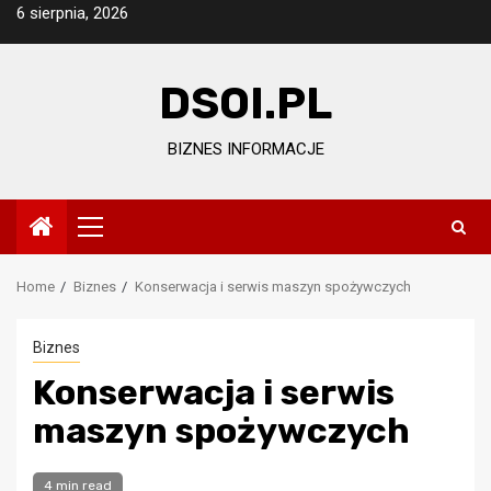
Skip
6 sierpnia, 2026
to
content
DSOI.PL
BIZNES INFORMACJE
Primary
Menu
Home
Biznes
Konserwacja i serwis maszyn spożywczych
Biznes
Konserwacja i serwis
maszyn spożywczych
4 min read