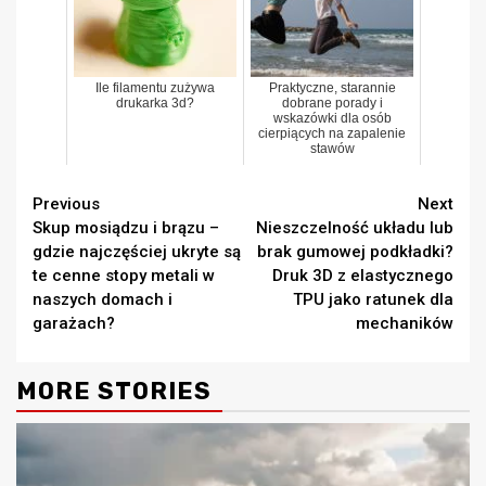
Ile filamentu zużywa
Praktyczne, starannie
drukarka 3d?
dobrane porady i
wskazówki dla osób
cierpiących na zapalenie
stawów
Continue
Previous
Next
Skup mosiądzu i brązu –
Nieszczelność układu lub
Reading
gdzie najczęściej ukryte są
brak gumowej podkładki?
te cenne stopy metali w
Druk 3D z elastycznego
naszych domach i
TPU jako ratunek dla
garażach?
mechaników
MORE STORIES