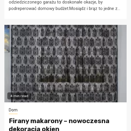
odziedziczonego garażu to doskonałe okazje, by
podreperować domowy budżet.Mosiądz i brąz to jedne z...
4 min read
Dom
Firany makarony – nowoczesna
dekoracja okien