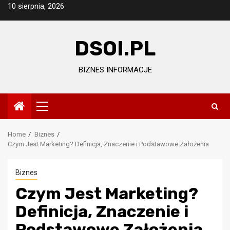
Skip
10 sierpnia, 2026
to
content
DSOI.PL
BIZNES INFORMACJE
Primary
Menu
Home
Biznes
Czym Jest Marketing? Definicja, Znaczenie i Podstawowe Założenia
Biznes
Czym Jest Marketing?
Definicja, Znaczenie i
Podstawowe Założenia