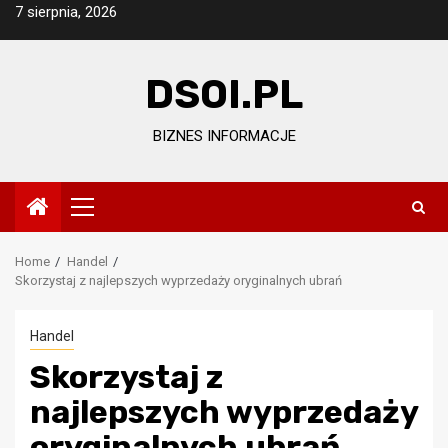
Skip
7 sierpnia, 2026
to
content
DSOI.PL
BIZNES INFORMACJE
Primary
Menu
Home
Handel
Skorzystaj z najlepszych wyprzedaży oryginalnych ubrań
Handel
Skorzystaj z
najlepszych wyprzedaży
oryginalnych ubrań