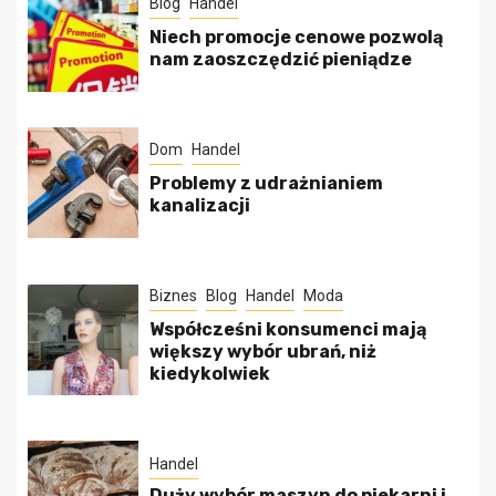
Blog
Handel
Niech promocje cenowe pozwolą
nam zaoszczędzić pieniądze
Dom
Handel
Problemy z udrażnianiem
kanalizacji
Biznes
Blog
Handel
Moda
Współcześni konsumenci mają
większy wybór ubrań, niż
kiedykolwiek
Handel
Duży wybór maszyn do piekarni i