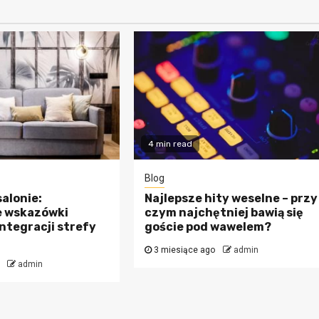
4 min read
Blog
alonie:
Najlepsze hity weselne – przy
 wskazówki
czym najchętniej bawią się
integracji strefy
goście pod wawelem?
3 miesiące ago
admin
admin