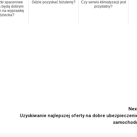
zki spacerowe
Gdzie pozyskać biżuterię?
Czy serwis klimatyzacji jest
 będą dobrym
przydatny?
m na wyprawkę
 dziecka?
Nex
Uzyskiwanie najlepszej oferty na dobre ubezpieczeni
samochod