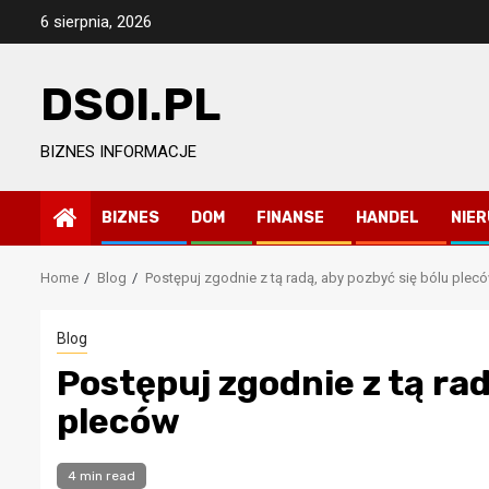
Skip
6 sierpnia, 2026
to
content
DSOI.PL
BIZNES INFORMACJE
BIZNES
DOM
FINANSE
HANDEL
NIE
Home
Blog
Postępuj zgodnie z tą radą, aby pozbyć się bólu plec
Blog
Postępuj zgodnie z tą rad
pleców
4 min read