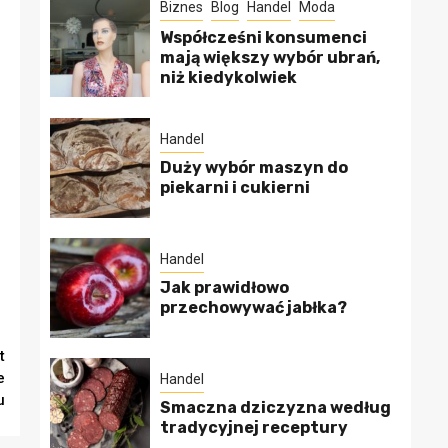
Biznes
Blog
Handel
Moda
Współcześni konsumenci
mają większy wybór ubrań,
niż kiedykolwiek
Handel
Duży wybór maszyn do
piekarni i cukierni
Handel
Jak prawidłowo
przechowywać jabłka?
t
e
Handel
u
Smaczna dziczyzna według
tradycyjnej receptury