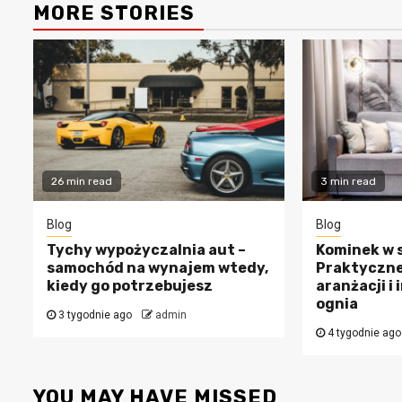
MORE STORIES
26 min read
3 min read
Blog
Blog
Tychy wypożyczalnia aut –
Kominek w s
samochód na wynajem wtedy,
Praktyczne
kiedy go potrzebujesz
aranżacji i 
ognia
3 tygodnie ago
admin
4 tygodnie ago
YOU MAY HAVE MISSED