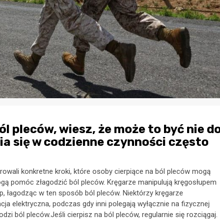
ól pleców, wiesz, że może to być nie d
ia się w codzienne czynności często
rowali konkretne kroki, które osoby cierpiące na ból pleców mogą
mogą pomóc złagodzić ból pleców. Kręgarze manipulują kręgosłupem
 łagodząc w ten sposób ból pleców. Niektórzy kręgarze
acja elektryczna, podczas gdy inni polegają wyłącznie na fizycznej
zi ból pleców.Jeśli cierpisz na ból pleców, regularnie się rozciągaj.