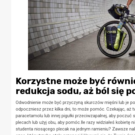
Korzystne może być również
redukcja sodu, aż ból się p
Odwodnienie może być przyczyną skurczów mięśni lub je po
odpoczniesz przez kilka dni, to może pomóc. Czekając, aż tw
paracetamolu lub innej pigułki przeciwzapalnej, aby poczuć 
plecach lub użyj obu, aby pomóc.Ile razy widziałeś kobietę n
studenta niosącego plecak na jednym ramieniu? Zawsze nale