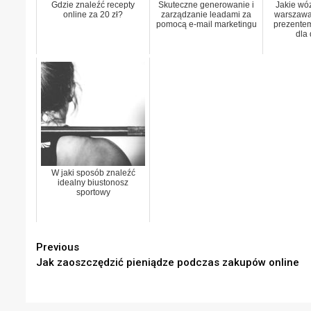
Gdzie znaleźć recepty
Skuteczne generowanie i
Jakie wó
online za 20 zł?
zarządzanie leadami za
warszawa
pomocą e-mail marketingu
prezente
dla
W jaki sposób znaleźć
idealny biustonosz
sportowy
Continue
Previous
Jak zaoszczędzić pieniądze podczas zakupów online
Reading