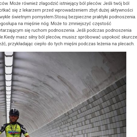
. Może również złagodzić istniejący ból pleców. Jeśli twój ból
potkać się z lekarzem przed wprowadzeniem zbyt dużej aktywności
 zwykle świetnym pomysłem.Stosuj bezpieczne praktyki podnoszenia.
kręgosłupa na mięśnie nóg. Może to zmniejszyć częstość
tarzającym się ruchom podnoszenia. Jeśli podczas podnoszenia
le.Kiedy masz silny ból pleców, musisz spróbować uspokoić skurcz
ć, przykładając ciepło do tych mięśni podczas leżenia na plecach.