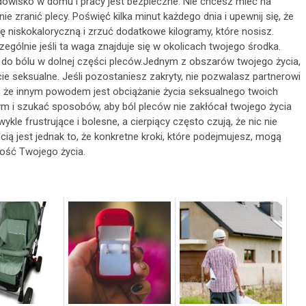
rodowisko w domu i pracy jest bezpieczne. Nie chcesz mieć na
e zranić plecy. Poświęć kilka minut każdego dnia i upewnij się, że
ę niskokaloryczną i zrzuć dodatkowe kilogramy, które nosisz.
ególnie jeśli ta waga znajduje się w okolicach twojego środka.
 do bólu w dolnej części pleców.Jednym z obszarów twojego życia,
ie seksualne. Jeśli pozostaniesz zakryty, nie pozwalasz partnerowi
 że innym powodem jest obciążanie życia seksualnego twoich
ym i szukać sposobów, aby ból pleców nie zakłócał twojego życia
e frustrujące i bolesne, a cierpiący często czują, że nic nie
ą jest jednak to, że konkretne kroki, które podejmujesz, mogą
ość Twojego życia.