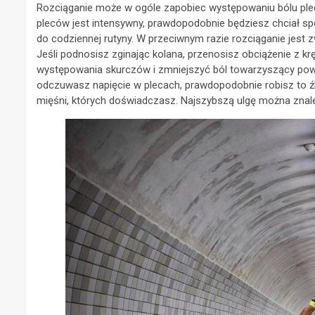
Rozciąganie może w ogóle zapobiec występowaniu bólu pleców
pleców jest intensywny, prawdopodobnie będziesz chciał s
do codziennej rutyny. W przeciwnym razie rozciąganie jest
Jeśli podnosisz zginając kolana, przenosisz obciążenie z 
występowania skurczów i zmniejszyć ból towarzyszący pow
odczuwasz napięcie w plecach, prawdopodobnie robisz to ź
mięśni, których doświadczasz. Najszybszą ulgę można znaleź