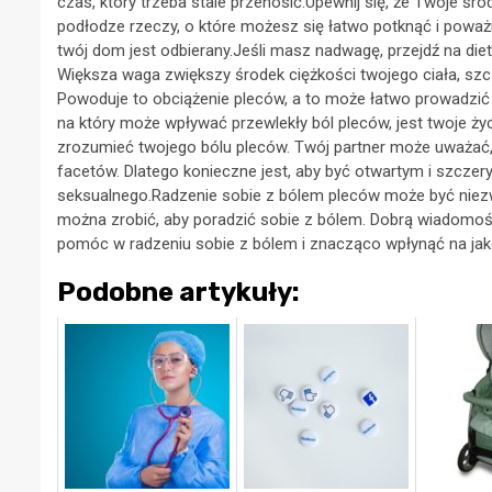
czas, który trzeba stale przenosić.Upewnij się, że Twoje ś
podłodze rzeczy, o które możesz się łatwo potknąć i poważni
twój dom jest odbierany.Jeśli masz nadwagę, przejdź na diet
Większa waga zwiększy środek ciężkości twojego ciała, szcz
Powoduje to obciążenie pleców, a to może łatwo prowadzić
na który może wpływać przewlekły ból pleców, jest twoje życ
zrozumieć twojego bólu pleców. Twój partner może uważać,
facetów. Dlatego konieczne jest, aby być otwartym i szczer
seksualnego.Radzenie sobie z bólem pleców może być niezwykl
można zrobić, aby poradzić sobie z bólem. Dobrą wiadomości
pomóc w radzeniu sobie z bólem i znacząco wpłynąć na jak
Podobne artykuły: