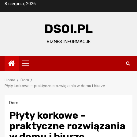
Skip
8 sierpnia, 2026
to
content
DSOI.PL
BIZNES INFORMACJE
Primary
Menu
Home
Dom
Płyty korkowe – praktyczne rozwiązania w domu i biurze
Dom
Płyty korkowe –
praktyczne rozwiązania
w domu i biurze