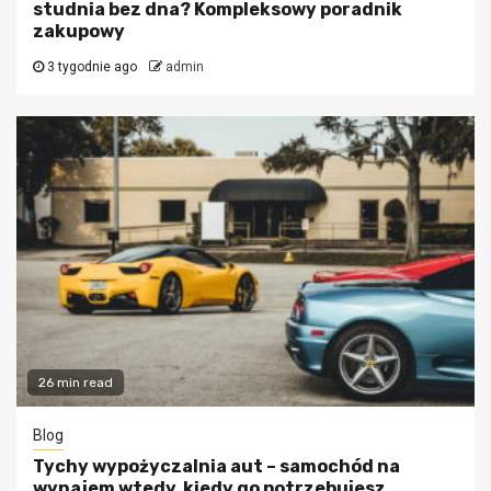
studnia bez dna? Kompleksowy poradnik
zakupowy
3 tygodnie ago
admin
26 min read
Blog
Tychy wypożyczalnia aut – samochód na
wynajem wtedy, kiedy go potrzebujesz