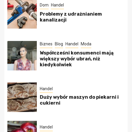
Dom
Handel
Problemy z udrażnianiem
kanalizacji
Biznes
Blog
Handel
Moda
Współcześni konsumenci mają
większy wybór ubrań, niż
kiedykolwiek
Handel
Duży wybór maszyn do piekarni i
cukierni
Handel