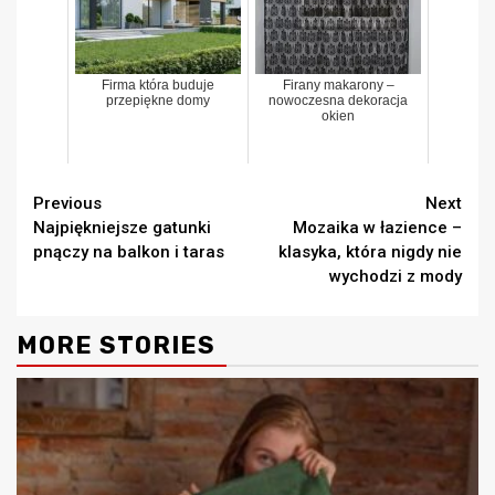
Firma która buduje
Firany makarony –
przepiękne domy
nowoczesna dekoracja
okien
Continue
Previous
Next
Najpiękniejsze gatunki
Mozaika w łazience –
Reading
pnączy na balkon i taras
klasyka, która nigdy nie
wychodzi z mody
MORE STORIES