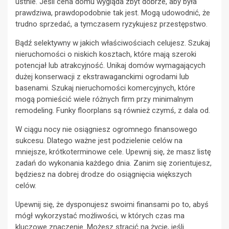
ustnie. Jeśli cena domu wygląda zbyt dobrze, aby była
prawdziwa, prawdopodobnie tak jest. Mogą udowodnić, że
trudno sprzedać, a tymczasem ryzykujesz przestępstwo.
Bądź selektywny w jakich właściwościach celujesz. Szukaj
nieruchomości o niskich kosztach, które mają szeroki
potencjał lub atrakcyjność. Unikaj domów wymagających
dużej konserwacji z ekstrawaganckimi ogrodami lub
basenami. Szukaj nieruchomości komercyjnych, które
mogą pomieścić wiele różnych firm przy minimalnym
remodeling. Funky floorplans są również czymś, z dala od.
W ciągu nocy nie osiągniesz ogromnego finansowego
sukcesu. Dlatego ważne jest podzielenie celów na
mniejsze, krótkoterminowe cele. Upewnij się, że masz listę
zadań do wykonania każdego dnia. Zanim się zorientujesz,
będziesz na dobrej drodze do osiągnięcia większych
celów.
Upewnij się, że dysponujesz swoimi finansami po to, abyś
mógł wykorzystać możliwości, w których czas ma
kluczowe znaczenie. Możesz stracić na życie, jeśli