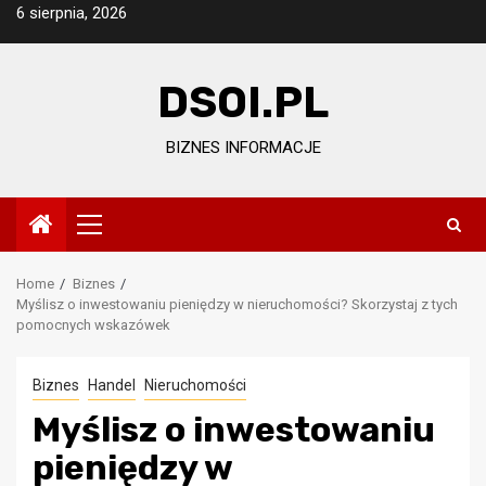
Skip
6 sierpnia, 2026
to
content
DSOI.PL
BIZNES INFORMACJE
Primary
Menu
Home
Biznes
Myślisz o inwestowaniu pieniędzy w nieruchomości? Skorzystaj z tych
pomocnych wskazówek
Biznes
Handel
Nieruchomości
Myślisz o inwestowaniu
pieniędzy w