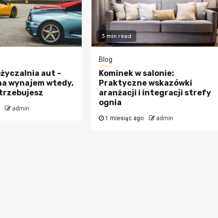
3 min read
Blog
życzalnia aut –
Kominek w salonie:
a wynajem wtedy,
Praktyczne wskazówki
otrzebujesz
aranżacji i integracji strefy
ognia
admin
1 miesiąc ago
admin