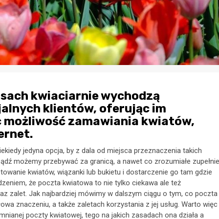
zasach kwiaciarnie wychodzą
lnych klientów, oferując im
c możliwość zamawiania kwiatów,
ernet.
iekiedy jedyna opcja, by z dala od miejsca przeznaczenia takich
bądź możemy przebywać za granicą, a nawet co zrozumiałe zupełni
owanie kwiatów, wiązanki lub bukietu i dostarczenie go tam gdzie
dzeniem, że poczta kwiatowa to nie tylko ciekawa ale też
az zalet. Jak najbardziej mówimy w dalszym ciągu o tym, co poczta
a znaczeniu, a także zaletach korzystania z jej usług. Warto więc
nianej poczty kwiatowej, tego na jakich zasadach ona działa a