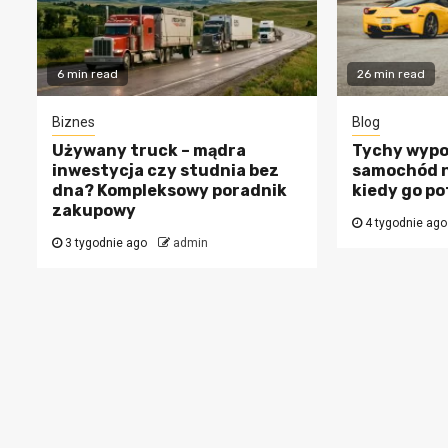
6 min read
26 min read
Biznes
Blog
Używany truck – mądra
Tychy wypo
inwestycja czy studnia bez
samochód n
dna? Kompleksowy poradnik
kiedy go p
zakupowy
4 tygodnie ago
3 tygodnie ago
admin