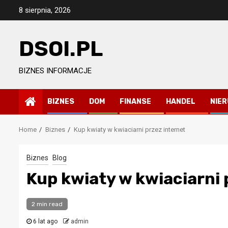
Skip
8 sierpnia, 2026
to
content
DSOI.PL
BIZNES INFORMACJE
BIZNES
DOM
FINANSE
HANDEL
NIE
Home
Biznes
Kup kwiaty w kwiaciarni przez internet
Biznes
Blog
Kup kwiaty w kwiaciarni 
2 min read
6 lat ago
admin