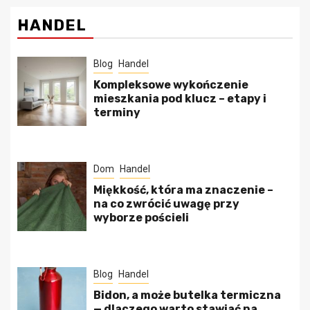
HANDEL
Blog
Handel
Kompleksowe wykończenie
mieszkania pod klucz – etapy i
terminy
Dom
Handel
Miękkość, która ma znaczenie –
na co zwrócić uwagę przy
wyborze pościeli
Blog
Handel
Bidon, a może butelka termiczna
— dlaczego warto stawiać na