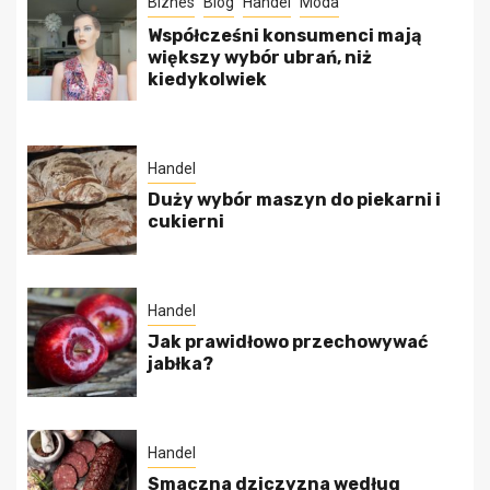
Biznes
Blog
Handel
Moda
Współcześni konsumenci mają
większy wybór ubrań, niż
kiedykolwiek
Handel
Duży wybór maszyn do piekarni i
cukierni
Handel
Jak prawidłowo przechowywać
jabłka?
Handel
Smaczna dziczyzna według