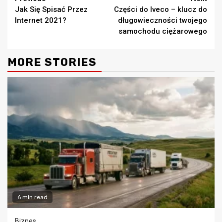
Continue
Jak Się Spisać Przez
Części do Iveco – klucz do
Reading
Internet 2021?
długowieczności twojego
samochodu ciężarowego
MORE STORIES
6 min read
Biznes