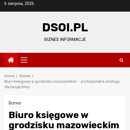
Skip
6 sierpnia, 2026
to
content
DSOI.PL
BIZNES INFORMACJE
Primary
Menu
Home
Biznes
Biuro księgowe w grodzisku mazowieckim – profesjonalna obsługa
dla twojej firmy
Biznes
Biuro księgowe w
grodzisku mazowieckim